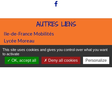
AUTRES LIENS
Ile-de-France Mobilités
Lycée Moreau
SAGAD
This site uses cookies and gives you control over what you want
Tous les liens externes
to activate
OK, accept all
Deny all cookies
Personalize
SIVOM
JUMELAGES
MONTEMARCIANO (Ancona, Italie)
SAUE (Harju, Estonie)
Mentions légales
-
Politique de confidentialité
-