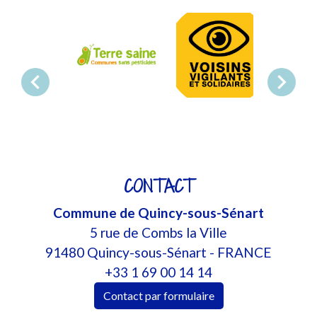
chevron_left
chevron_right
CONTACT
Commune de Quincy-sous-Sénart
5 rue de Combs la Ville
91480 Quincy-sous-Sénart - FRANCE
+33 1 69 00 14 14
Contact par formulaire