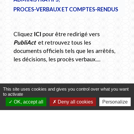
PROCES-VERBAUX ET COMPTES-RENDUS
Cliquez
ICI
pour être redirigé vers
PubliAct
et retrouvez tous les
documents officiels tels que les arrêtés,
les décisions, les procès verbaux....
Conseil municipal
This site uses cookies and gives you control over what you want
to activate
OK, accept all
Deny all cookies
Personalize
keyboard_arrow_right
Trombinoscope