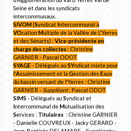
Seine et dans les syndicats
intercommunaux.
SIVOM
(
S
yndicat
I
ntercommunal à
VO
cation
M
ultiple de la Vallée de L'Yerres
et des Sénarts) :
Vice-présidente en
charge des collectes :
Christine
GARNIER - Pascal ODOT
SYAGE
- Délégués au
SY
ndicat mixte pour
l'
A
ssainissement et la
G
estion des
E
aux
du bassin versant de l'Yerres : Christine
GARNIER -
Suppléant :
Pascal ODOT
SIMS
- Délégués au
S
yndicat et
I
ntercommunal de
M
utualisation des
S
ervices :
Titulaires
: Christine GARNIER
- Danielle COUVREUX - Jacky GERARD -
Jean-Baptiste DELAMARE -
Suppléants :