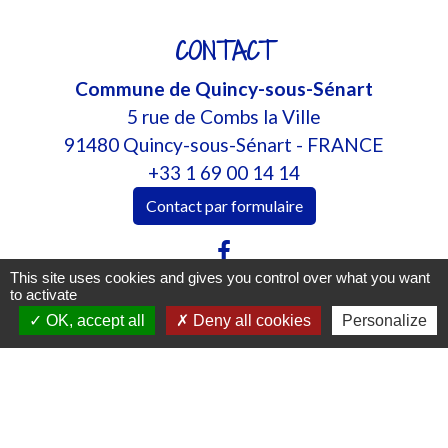
CONTACT
Commune de Quincy-sous-Sénart
5 rue de Combs la Ville
91480 Quincy-sous-Sénart - FRANCE
+33 1 69 00 14 14
Contact par formulaire
This site uses cookies and gives you control over what you want
to activate
OK, accept all
Deny all cookies
Personalize
AUTRES LIENS
Ile-de-France Mobilités
Lycée Moreau
SAGAD