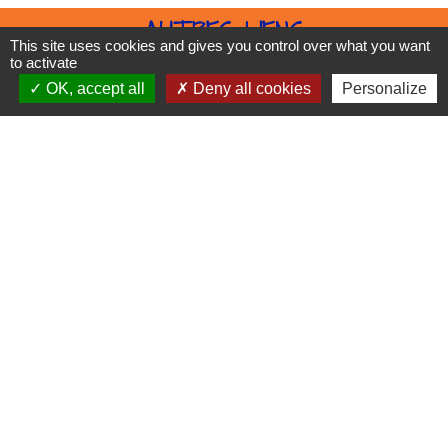
AUTRES LIENS
This site uses cookies and gives you control over what you want
to activate
Ile-de-France Mobilités
OK, accept all
Deny all cookies
Personalize
Lycée Moreau
SAGAD
Tous les liens externes
SIVOM
JUMELAGES
MONTEMARCIANO (Ancona, Italie)
SAUE (Harju, Estonie)
Mentions légales
-
Politique de confidentialité
-
Accessibilité
-
Plan du site
-