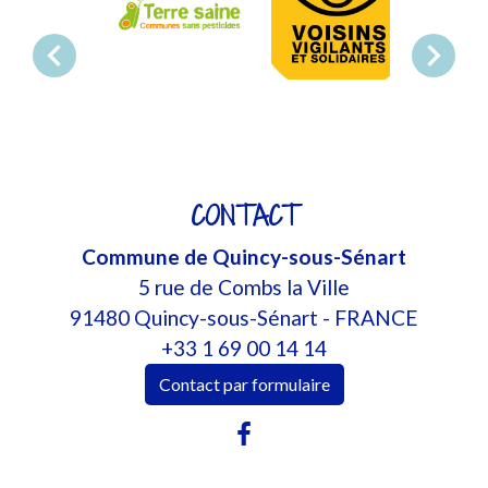
chevron_left
chevron_right
CONTACT
Commune de Quincy-sous-Sénart
5 rue de Combs la Ville
91480 Quincy-sous-Sénart - FRANCE
+33 1 69 00 14 14
Contact par formulaire