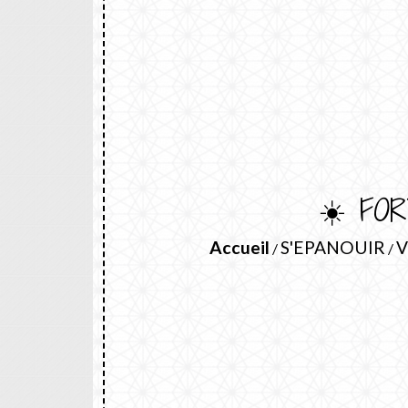
☀️ FO
Accueil
S'EPANOUIR
V
/
/