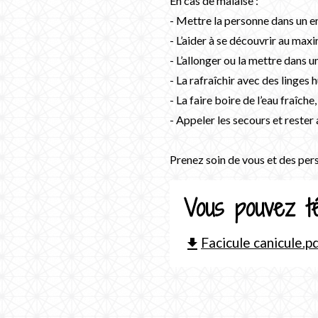
En cas de malaise :
- Mettre la personne dans un en
- L’aider à se découvrir au ma
- L’allonger ou la mettre dans u
- La rafraîchir avec des linges h
- La faire boire de l’eau fraîche,
- Appeler les secours et rester 
Prenez soin de vous et des pers
Vous pouvez té
Facicule canicule.p
file_download