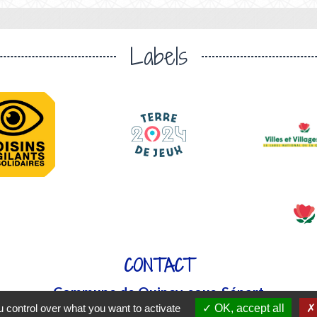
Labels
CONTACT
Commune de Quincy-sous-Sénart
 control over what you want to activate
OK, accept all
5 rue de Combs la Ville