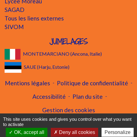
Lycée Moreau
SAGAD
Tous les liens externes
SIVOM
JUMELAGES
MONTEMARCIANO (Ancona, Italie)
SAUE (Harju, Estonie)
Mentions légales
-
Politique de confidentialité
-
Accessibilité
-
Plan du site
-
Gestion des cookies
This site uses cookies and gives you control over what you want
to activate
OK, accept all
Deny all cookies
Personalize
Site créé en partenariat avec Réseau des Communes