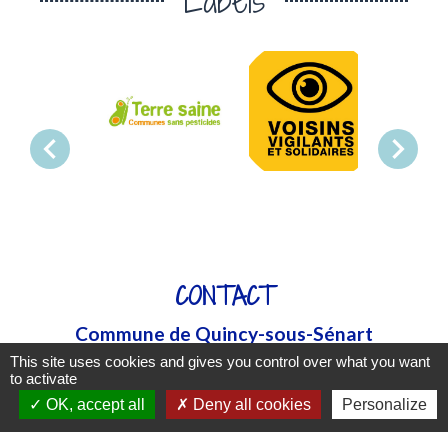
Labels
chevron_left
chevron_right
CONTACT
Commune de Quincy-sous-Sénart
5 rue de Combs la Ville
This site uses cookies and gives you control over what you want
to activate
91480 Quincy-sous-Sénart - FRANCE
OK, accept all
Deny all cookies
Personalize
+33 1 69 00 14 14