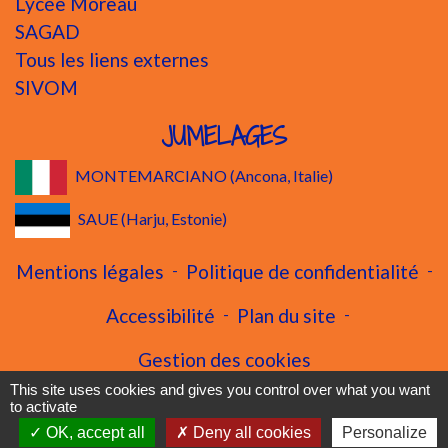
Lycée Moreau
SAGAD
Tous les liens externes
SIVOM
JUMELAGES
MONTEMARCIANO (Ancona, Italie)
SAUE (Harju, Estonie)
Mentions légales
-
Politique de confidentialité
-
Accessibilité
-
Plan du site
-
Gestion des cookies
This site uses cookies and gives you control over what you want
to activate
OK, accept all
Deny all cookies
Personalize
Site créé en partenariat avec Réseau des Communes